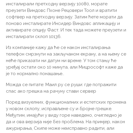
инсталирали претходну верзију 10080, морате
преузети Виндовс Пхоне Рецовери Тоол и вратити
софтвер на претходну верзију. Затим ћете морати да
поново инсталирате Инсидер Виндовс апликацију и
активирате опцију Фаст. И тек тада можете преузети и
инсталирати склоп 10136.
Из компаније кажу да ће се након инсталирања
телефон смрзнути на закључаном екрану, а на њему се
неће приказати ни датум ни време. У том стању ће
уређај остати око 10 минута, али Мицрософт каже да
је то нормално понашање..
Можда се питате: Маил ру се руши: где потражити
спас ако грешка на рачуну стави сервер
Поред визуелних, функционалних и естетских промена
у новом склопу, исправљене су и бројне грешке.
Међутим, имајући у виду горе наведено, очигледно је
да и ова верзија није без проблема. На примјер, након
ажурирања, Скипе може неисправно радити, али