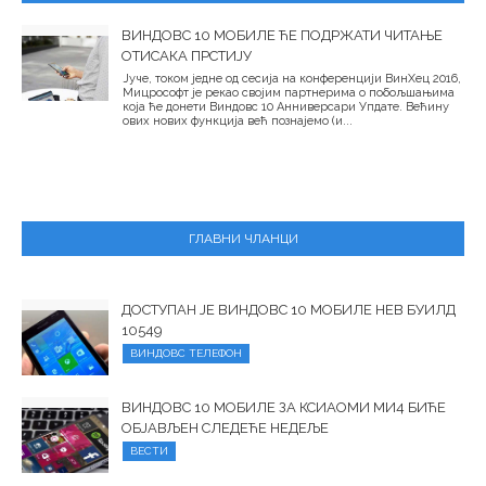
ВИНДОВС 10 МОБИЛЕ ЋЕ ПОДРЖАТИ ЧИТАЊЕ
ОТИСАКА ПРСТИЈУ
Јуче, током једне од сесија на конференцији ВинХец 2016,
Мицрософт је рекао својим партнерима о побољшањима
која ће донети Виндовс 10 Анниверсари Упдате. Већину
ових нових функција већ познајемо (и...
ГЛАВНИ ЧЛАНЦИ
ДОСТУПАН ЈЕ ВИНДОВС 10 МОБИЛЕ НЕВ БУИЛД
10549
ВИНДОВС ТЕЛЕФОН
ВИНДОВС 10 МОБИЛЕ ЗА КСИАОМИ МИ4 БИЋЕ
ОБЈАВЉЕН СЛЕДЕЋЕ НЕДЕЉЕ
ВЕСТИ