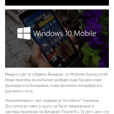
Мицрософт је објавио Виндовс 10 Мобиле буилд 10136.
Нови преглед за мобилне уређаје нуди бројне нове
функције и побољшања, нове промене интерфејса и
још много тога..
Прелиминарно, ово издање је "посебног" порекла.
Доступна је само у кругу за брзо ажурирање и
захтева пролазак на Виндовс Пхоне 8.1. То јест, ако сте