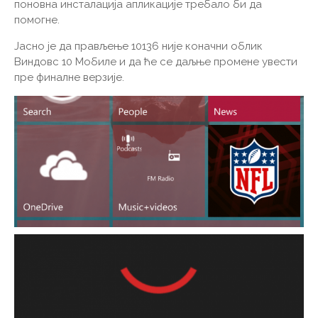
поновна инсталација апликације требало би да
помогне.
Јасно је да прављење 10136 није коначни облик
Виндовс 10 Мобиле и да ће се даљње промене увести
пре финалне верзије.