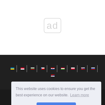
ad
This website uses cookies to ensure you get the
best experience on our website.
Learn more
sr.telusuri.info
Ⓒ
2026