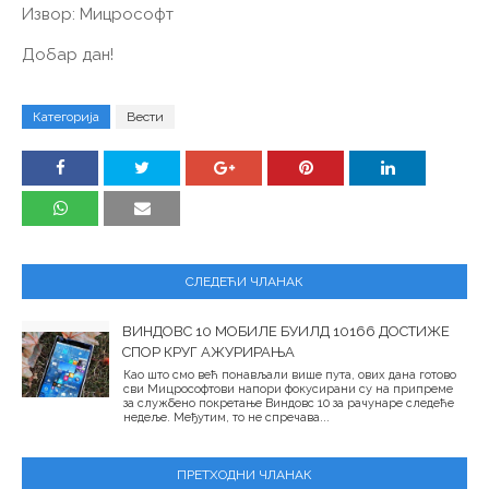
Извор: Мицрософт
Добар дан!
Категорија
Вести
СЛЕДЕЋИ ЧЛАНАК
ВИНДОВС 10 МОБИЛЕ БУИЛД 10166 ДОСТИЖЕ
СПОР КРУГ АЖУРИРАЊА
Као што смо већ понављали више пута, ових дана готово
сви Мицрософтови напори фокусирани су на припреме
за службено покретање Виндовс 10 за рачунаре следеће
недеље. Међутим, то не спречава...
ПРЕТХОДНИ ЧЛАНАК