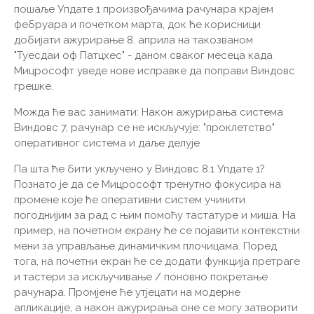
пошаље Упдате 1 произвођачима рачунара крајем
фебруара и почетком марта, док ће корисници
добијати ажурирање 8. априла на такозваном
"Туесдаи оф Патцхес" - даном сваког месеца када
Мицрософт уведе нове исправке да поправи Виндовс
грешке.
Можда ће вас занимати: Након ажурирања система
Виндовс 7, рачунар се не искључује: "проклетство"
оперативног система и даље делује
Па шта ће бити укључено у Виндовс 8.1 Упдате 1?
Познато је да се Мицрософт тренутно фокусира на
промене које ће оперативни систем учинити
погоднијим за рад с њим помоћу тастатуре и миша. На
пример, на почетном екрану ће се појавити контекстни
мени за управљање динамичким плочицама. Поред
тога, на почетни екран ће се додати функција претраге
и тастери за искључивање / поновно покретање
рачунара. Промјене ће утјецати на модерне
апликације, а након ажурирања оне се могу затворити