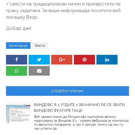
/ свести на традиционалан начин и причврстити на
траку задатака. За више информација посетите веб
локацију Взор.
Добар дан!
Категорија
Вести
СЛЕДЕЋИ ЧЛАНАК
ВИНДОВС 8.1 УПДАТЕ 1 ЗВАНИЧНО ЋЕ СЕ ЗВАТИ
ВИНДОВС ФЕАТУРЕ ПАЦК
Већ одавно знамо да Мицрософт припрема велику
надоградњу за Виндовс 8.1 - крајем фебруара је компанија
то званично потврдила, а чак и раније, многи од нас су
чак успели да...