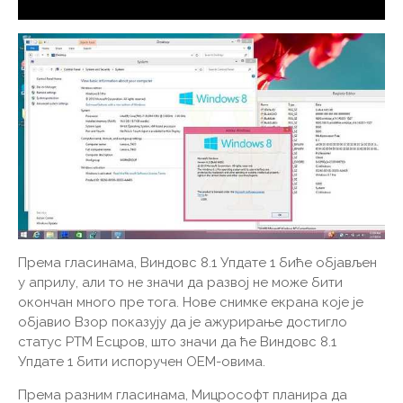
Према гласинама, Виндовс 8.1 Упдате 1 биће објављен
у априлу, али то не значи да развој не може бити
окончан много пре тога. Нове снимке екрана које је
објавио Взор показују да је ажурирање достигло
статус РТМ Есцров, што значи да ће Виндовс 8.1
Упдате 1 бити испоручен ОЕМ-овима.
Према разним гласинама, Мицрософт планира да