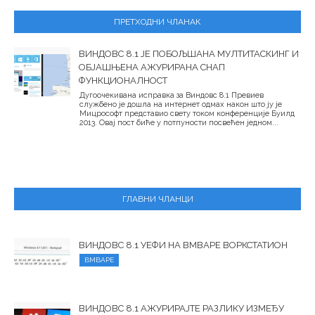
ПРЕТХОДНИ ЧЛАНАК
ВИНДОВС 8.1 ЈЕ ПОБОЉШАНА МУЛТИТАСКИНГ И
ОБЈАШЊЕНА АЖУРИРАНА СНАП
ФУНКЦИОНАЛНОСТ
Дугоочекивана исправка за Виндовс 8.1 Превиев
службено је дошла на интернет одмах након што ју је
Мицрософт представио свету током конференције Буилд
2013. Овај пост биће у потпуности посвећен једном...
ГЛАВНИ ЧЛАНЦИ
ВИНДОВС 8.1 УЕФИ НА ВМВАРЕ ВОРКСТАТИОН
ВМВАРЕ
ВИНДОВС 8.1 АЖУРИРАЈТЕ РАЗЛИКУ ИЗМЕЂУ