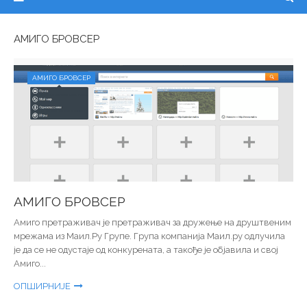
АМИГО БРОВСЕР
АМИГО БРОВСЕР
АМИГО БРОВСЕР
Амиго претраживач је претраживач за дружење на друштвеним
мрежама из Маил.Ру Групе. Група компанија Маил.ру одлучила
је да се не одустаје од конкурената, а такође је објавила и свој
Амиго...
ОПШИРНИЈЕ