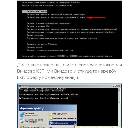
Даље, није важно на који сте систем инсталирали
Виндовс КСП или Виндовс 7, откуцајте наредбу
Екплорер у командној линији.