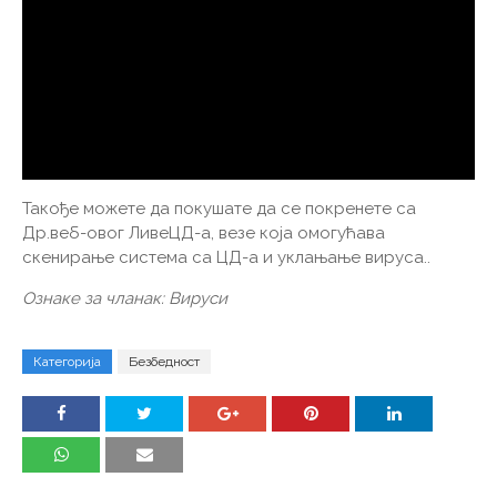
Такође можете да покушате да се покренете са
Др.веб-овог ЛивеЦД-а, везе која омогућава
скенирање система са ЦД-а и уклањање вируса..
Ознаке за чланак: Вируси
Категорија
Безбедност