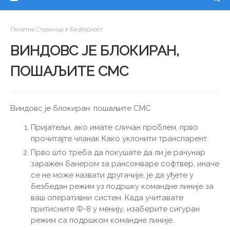
Почетна Страница
Безбедност
ВИНДОВС ЈЕ БЛОКИРАН,
ПОШАЉИТЕ СМС
Виндовс је блокиран: пошаљите СМС
Пријатељи, ако имате сличан проблем, прво
прочитајте чланак Како уклонити транспарент.
Прво што треба да покушате да ли је рачунар
заражен банером за рансомваре софтвер, иначе
се не може назвати другачије, је да уђете у
безбедан режим уз подршку командне линије за
ваш оперативни систем. Када учитавате
притисните Ф-8 у менију, изаберите сигуран
режим са подршком командне линије.