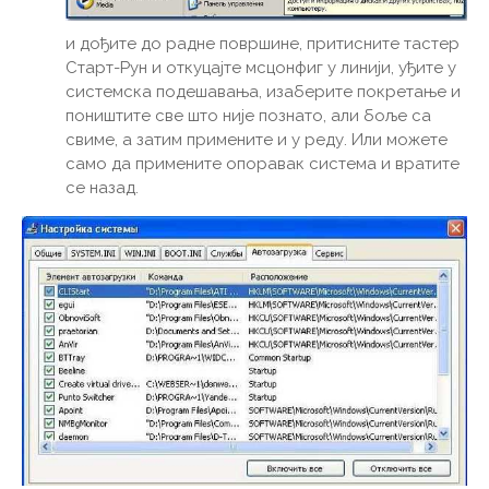
и дођите до радне површине, притисните тастер
Старт-Рун и откуцајте мсцонфиг у линији, уђите у
системска подешавања, изаберите покретање и
поништите све што није познато, али боље са
свиме, а затим примените и у реду. Или можете
само да примените опоравак система и вратите
се назад.