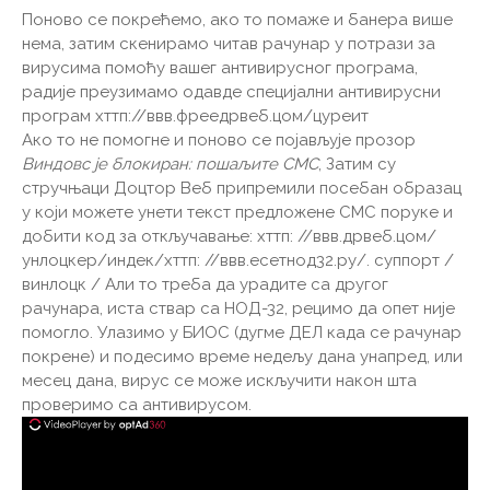
Поново се покрећемо, ако то помаже и банера више
нема, затим скенирамо читав рачунар у потрази за
вирусима помоћу вашег антивирусног програма,
радије преузимамо одавде специјални антивирусни
програм хттп://ввв.фреедрвеб.цом/цуреит
Ако то не помогне и поново се појављује прозор
Виндовс је блокиран: пошаљите СМС
, Затим су
стручњаци Доцтор Веб припремили посебан образац
у који можете унети текст предложене СМС поруке и
добити код за откључавање: хттп: //ввв.дрвеб.цом/
унлоцкер/индек/хттп: //ввв.есетнод32.ру/. суппорт /
винлоцк / Али то треба да урадите са другог
рачунара, иста ствар са НОД-32, рецимо да опет није
помогло. Улазимо у БИОС (дугме ДЕЛ када се рачунар
покрене) и подесимо време недељу дана унапред, или
месец дана, вирус се може искључити након шта
проверимо са антивирусом.