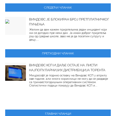
СЛЕДЕЋИ ЧЛАНАК
ВИНДОВС ЈЕ БЛОКИРАН БРОЈ ПРЕТПЛАТНИЧКОГ
ПУЊЕЊА
Желим да вам кажем пријатељима један инцидент који
ми се догодио пре неки дан. Ја имам доброг пријатеља
још од средње школе, звао ме је да посетим супругу и
децу,...
ПРЕТХОДНИ ЧЛАНАК
ВИНДОВС КСП И ДАЉЕ ОСТАЈЕ НА ЛИСТИ
НАЈПОПУЛАРНИЈИХ ДИСТРИБУЦИЈА ТОРЕНТА
Мицрософт је поднио оставку на Виндовс КСП у априлу
ове године, али многи корисници не могу да се раздвоје
са тринаестогодишњим оперативним системом.
Статистички подаци показују да Виндовс КСП и...
ГЛАВНИ ЧЛАНЦИ