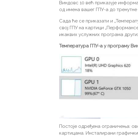
Виндовс 10 већ приказује информа
од имена вашег ГПУ-а до тренутне
Сада ће се приказати и „Температ
свој ГПУ на картици „Перформансе
икаквих услужних програма други
Температура ГПУ-а у програму Ви
Постоје одређена ограничења: ов
картицама. Инсталирани графичк