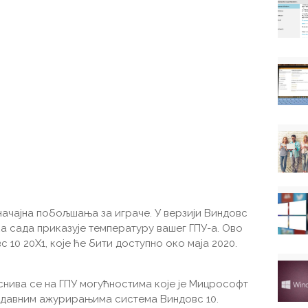
начајна побољшања за играче. У верзији Виндовс
а сада приказује температуру вашег ГПУ-а. Ово
10 20Х1, које ће бити доступно око маја 2020.
нива се на ГПУ могућностима које је Мицрософт
едавним ажурирањима система Виндовс 10.