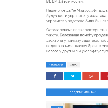
ВДДМ 2.4 или новији..
Надамо се да ће Мицрософт додат
будућности управитељу задатака.
управитељу задатака била би нев
Остале занимљиве карактеристике
текста.
Бележница помоћу продав
десктопа у приказу задатака, поб
подешавањима, клизач брзине ми
налога у другим Мицрософт услуг
Категорија
Вести
СЛЕДЕЋИ ЧЛАНАК
ВЕСТИ