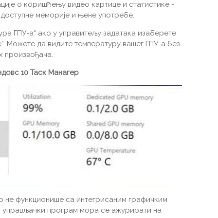
ције о коришћењу видео картице и статистике -
 доступне меморије и њене употребе..
ура ГПУ-а“ ако у управитељу задатака изаберете
“. Можете да видите температуру вашег ГПУ-а без
х произвођача.
ндовс 10 Таск Манагер
о не функционише са интегрисаним графичким
и управљачки програм мора се ажурирати на