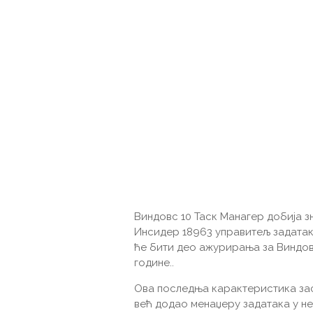
Виндовс 10 Таск Манагер добија з
Инсидер 18963 управитељ задатак
ће бити део ажурирања за Виндовс 
године..
Ова последња карактеристика зас
већ додао менаџеру задатака у н