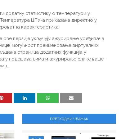
и додатну статистику о температури у
 Температура ЦПУ-а приказана директно у
ероватна карактеристика.
 ове верзије укључују ажурирање уређивача
нице
, могућност преименовања виртуалних
ољшана страница додатних функција у
ша у подешавањима и ажурирање слике вашег
ама.
ПРЕТХОДНИ ЧЛАНАК
ВЕСТИ