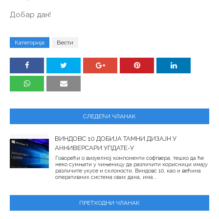
Добар дан!
Категорија
Вести
СЛЕДЕЋИ ЧЛАНАК
ВИНДОВС 10 ДОБИЈА ТАМНИ ДИЗАЈН У
АННИВЕРСАРИ УПДАТЕ-У
Говорећи о визуелној компоненти софтвера, тешко да ће
неко сумњати у чињеницу да различити корисници имају
различите укусе и склоности. Виндовс 10, као и већина
оперативних система ових дана, има...
ПРЕТХОДНИ ЧЛАНАК