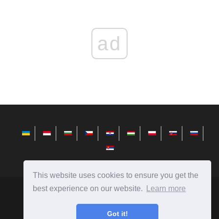
ad
This website uses cookies to ensure you get the
best experience on our website.
Learn more
sr.telusuri.info
Ⓒ
2026
Got it!
Савети за инсталирање, конфигурисање и рад са