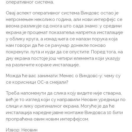
оперативног система.
Овај аспект оперативног система Виндовс остао је
непромењен неколико година, али нови интерфејс се
веома разликује од онога што сада знамо: у средини
екрана је проценат показатеља напретка инсталације
у облику круга, а изнад њега се налази порука која
нам говори да ће се рачунар донекле поново
покренути. пута и нуди да се опустите. Поред тога, на
дну екрана постоје још четири елемента који указују
на различите кораке инсталације..
Можда ће вас занимати: Мемес о Виндовс-у: чему су
се корисници ОС-а смејали?
Треба напоменути да слика коју видите није стварна,
већ је то изглед који су направили Неовин уредници по
слици и лику оригиналног екрана. Могуће је да ће
инсталација наредне јавне монтаже Виндовса 10 бити
пропраћена овим новим интерфејсом.
Извор: Неовин