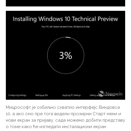
Мицрософт је озбиљно схватио интерфејс Виндовса
10, а ако смо пре тога видели прозирни Старт мени и
нови екран за пријаву, сада можемо добити представу
о томе како ће изгледати инсталациони екран