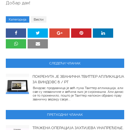
Добар дан!
Категорија
Вести
СЛЕДЕЋИ ЧЛАНАК
ПОКРЕНУТА ЈЕ ЗВАНИЧНА ТВИТТЕР АПЛИКАЦИЈА
ЗА ВИНДОВС 8 / РТ
Виндовс продавница је већ пуна Твиттер апликација, али
све су незваничне и већина њих је сиромашна. Али данас
се то променило, пошто је Твиттер напокон објавио прву
званичну верзију своје...
ПРЕТХОДНИ ЧЛАНАК
ТРАЖЕНА ОПЕРАЦИЈА ЗАХТИЈЕВА УНАПРЕЂЕЊЕ.