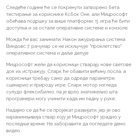
Следеће године ће се покренути затворено бета
тестирање за кориснике Ксбок Оне, али Мицрософт
обећава подршку за више платформи, тј. игра ће бити
доступна и за остале оперативне системе и конзоле.
Можда ће вас занимати: Након ажурирања система
Виндовс 7, рачунар се не искључује: "проклетство"
оперативног система и даље делује
Мицрософт жели да корисници стварају нове светове
док их истражују. Спарк ће обавити већину посла, а
корисници требају само да одреде параметре,
сценарио и природу игре. Спарк мотор изгледа
сулудо флексибилно, па је врло знатижељно шта
програмери могу учинити када им падну у руке..
Надајмо се да ће се пројекат развијати, јер је ово
најзанимљивија ствар коју је Мицрософт урадио у
последње време. Не заборавите да погледате демо
видео..