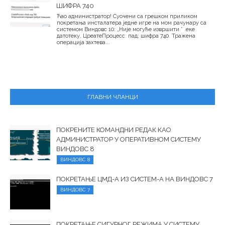
ШИФРА 740
Ћао администратор! Суочени са грешком приликом
покретања инсталатера једне игре на мом рачунару са
системом Виндовс 10: „Није могуће извршити * .еке
датотеку. ЦреатеПроцесс: пад; шифра 740. Тражена
операција захтева...
ГЛАВНИ ЧЛАНЦИ
ПОКРЕНИТЕ КОМАНДНИ РЕДАК КАО
АДМИНИСТРАТОР У ОПЕРАТИВНОМ СИСТЕМУ
ВИНДОВС 8
ВИНДОВС 8
ПОКРЕТАЊЕ ЦМД-А ИЗ СИСТЕМ-А НА ВИНДОВС 7
ВИНДОВС 7
ПОКРЕТАЊЕ СИГУРНОГ РЕЖИМА У СИСТЕМУ