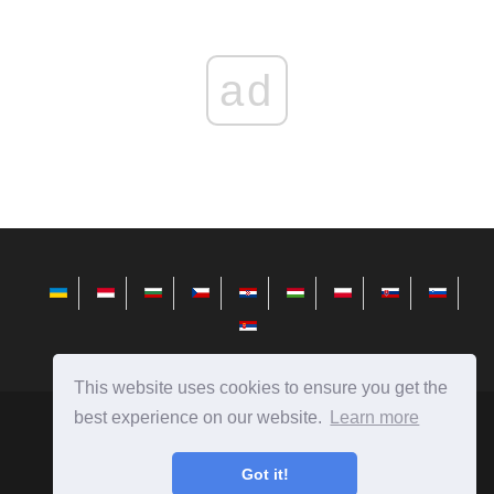
ad
This website uses cookies to ensure you get the
best experience on our website.
Learn more
sr.telusuri.info
Ⓒ
2026
Got it!
Савети за инсталирање, конфигурисање и рад са