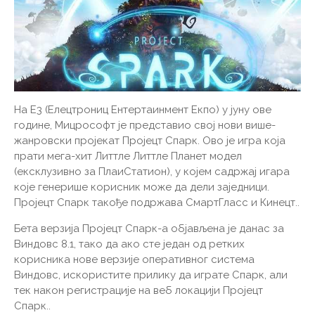
На Е3 (Елецтрониц Ентертаинмент Екпо) у јуну ове
године, Мицрософт је представио свој нови више-
жанровски пројекат Пројецт Спарк. Ово је игра која
прати мега-хит Литтле Литтле Планет модел
(ексклузивно за ПлаиСтатион), у којем садржај игара
које генерише корисник може да дели заједници.
Пројецт Спарк такође подржава СмартГласс и Кинецт..
Бета верзија Пројецт Спарк-а објављена је данас за
Виндовс 8.1, тако да ако сте један од ретких
корисника нове верзије оперативног система
Виндовс, искористите прилику да играте Спарк, али
тек након регистрације на веб локацији Пројецт
Спарк..