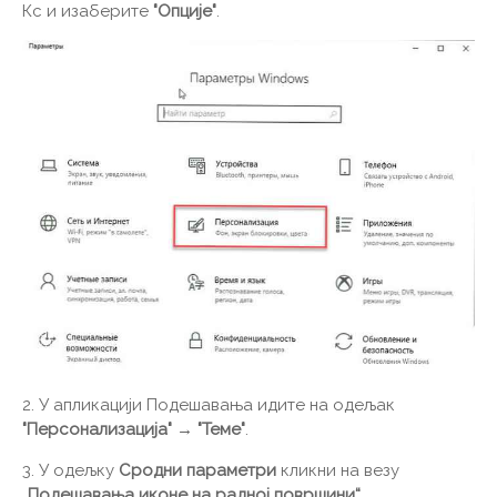
Кс и изаберите
"Опције"
.
2. У апликацији Подешавања идите на одељак
"Персонализација" → "Теме"
.
3. У одељку
Сродни параметри
кликни на везу
„Подешавања иконе на радној површини“
.