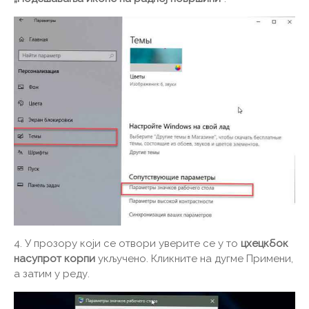
4. У прозору који се отвори уверите се у то
цхецкбок
насупрот корпи
укључено. Кликните на дугме Примени,
а затим у реду.