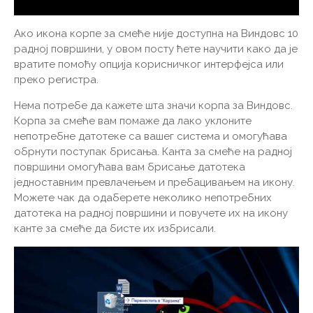
Ако икона корпе за смеће није доступна на Виндовс 10
радној површини, у овом посту ћете научити како да је
вратите помоћу опција корисничког интерфејса или
преко регистра.
Нема потребе да кажете шта значи корпа за Виндовс.
Корпа за смеће вам помаже да лако уклоните
непотребне датотеке са вашег система и омогућава
обрнути поступак брисања. Канта за смеће на радној
површини омогућава вам брисање датотека
једноставним превлачењем и пребацивањем на икону.
Можете чак да одаберете неколико непотребних
датотека на радној површини и повучете их на икону
канте за смеће да бисте их избрисали.