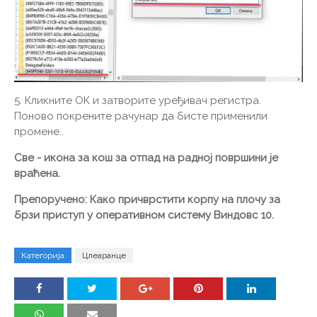
5. Кликните ОК и затворите уређивач регистра.
Поново покрените рачунар да бисте применили
промене..
Све - икона за кош за отпад на радној површини је
враћена.
Препоручено:
Како причврстити корпу на плочу за
брзи приступ у оперативном систему Виндовс 10.
Категорија
Цлеаранце