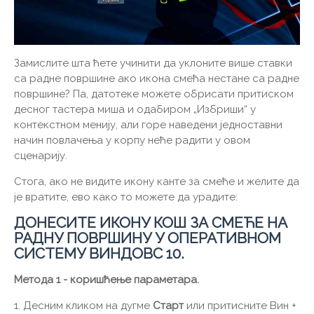
Замислите шта ћете учинити да уклоните више ставки
са радне површине ако икона смећа нестане са радне
површине? Па, датотеке можете обрисати притиском
десног тастера миша и одабиром „Избриши“ у
контекстном менију, али горе наведени једноставни
начин повлачења у корпу неће радити у овом
сценарију.
Стога, ако не видите икону канте за смеће и желите да
је вратите, ево како то можете да урадите:
ДОНЕСИТЕ ИКОНУ КОШ ЗА СМЕЋЕ НА
РАДНУ ПОВРШИНУ У ОПЕРАТИВНОМ
СИСТЕМУ ВИНДОВС 10.
Метода 1 - коришћење параметара.
1. Десним кликом на дугме
Старт
или притисните Вин +