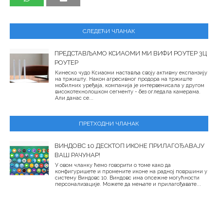
СЛЕДЕЋИ ЧЛАНАК
ПРЕДСТАВЉАМО КСИАОМИ МИ ВИФИ РОУТЕР 3Ц
РОУТЕР
Кинеско чудо Ксиаоми наставља своју активну експанзију
на тржишту. Након агресивног продора на тржиште
мобилних уређаја, компанија је интервенисала у другом
високотехнолошком сегменту - без огледала камерама.
Али данас се...
ПРЕТХОДНИ ЧЛАНАК
ВИНДОВС 10 ДЕСКТОП ИКОНЕ ПРИЛАГОЂАВАЈУ
ВАШ РАЧУНАР!
У овом чланку ћемо говорити о томе како да
конфигуришете и промените иконе на радној површини у
систему Виндовс 10. Виндовс има опсежне могућности
персонализације. Можете да мењате и прилагођавате...