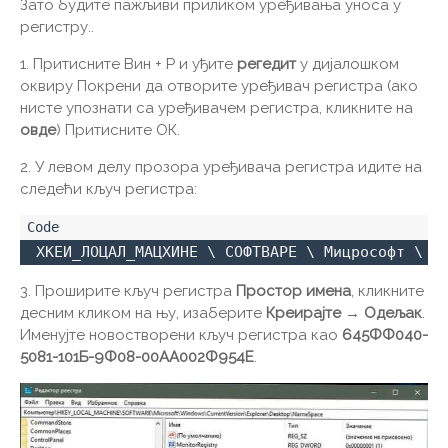
Зато будите пажљиви приликом уређивања уноса у
регистру..
1. Притисните Вин + Р и уђите
регедит
у дијалошком
оквиру Покрени да отворите уређивач регистра (ако
нисте упознати са уређивачем регистра, кликните на
овде
) Притисните ОК.
2. У левом делу прозора уређивача регистра идите на
следећи кључ регистра:
 ХКЕИ_ЛОЦАЛ_МАЦХИНЕ \ СОФТВАРЕ \ Мицрософт \ В
3. Проширите кључ регистра
Простор имена
, кликните
десним кликом на њу, изаберите
Креирајте → Одељак
.
Именујте новостворени кључ регистра као
645ФФ040-
5081-101Б-9Ф08-00АА002Ф954Е
.