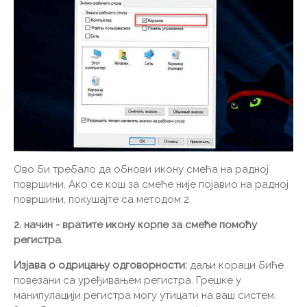
Ово би требало да обнови икону смећа на радној
површини. Ако се кош за смеће није појавио на радној
површини, покушајте са методом 2.
2. начин - вратите икону корпе за смеће помоћу
регистра.
Изјава о одрицању одговорности:
даљи кораци биће
повезани са уређивањем регистра. Грешке у
манипулацији регистра могу утицати на ваш систем.