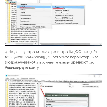
4. На десној страни кључа регистра 645ФФ040-5081-
101Б-9Ф08-00АА002Ф954Е отворите параметар низа
(Подразумевано)
и промените линију
Вредност
он:
Рециклирајте канту