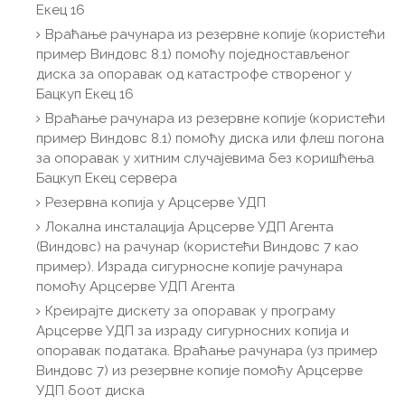
Екец 16
Враћање рачунара из резервне копије (користећи
пример Виндовс 8.1) помоћу поједностављеног
диска за опоравак од катастрофе створеног у
Бацкуп Екец 16
Враћање рачунара из резервне копије (користећи
пример Виндовс 8.1) помоћу диска или флеш погона
за опоравак у хитним случајевима без коришћења
Бацкуп Екец сервера
Резервна копија у Арцсерве УДП
Локална инсталација Арцсерве УДП Агента
(Виндовс) на рачунар (користећи Виндовс 7 као
пример). Израда сигурносне копије рачунара
помоћу Арцсерве УДП Агента
Креирајте дискету за опоравак у програму
Арцсерве УДП за израду сигурносних копија и
опоравак података. Враћање рачунара (уз пример
Виндовс 7) из резервне копије помоћу Арцсерве
УДП боот диска