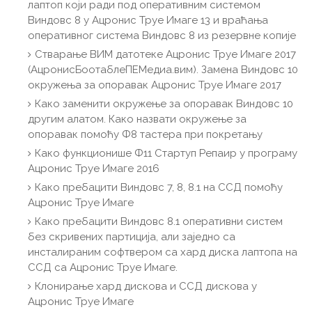
лаптоп који ради под оперативним системом
Виндовс 8 у Ацронис Труе Имаге 13 и враћања
оперативног система Виндовс 8 из резервне копије
Стварање ВИМ датотеке Ацронис Труе Имаге 2017
(АцронисБоотаблеПЕМедиа.вим). Замена Виндовс 10
окружења за опоравак Ацронис Труе Имаге 2017
Како заменити окружење за опоравак Виндовс 10
другим алатом. Како назвати окружење за
опоравак помоћу Ф8 тастера при покретању
Како функционише Ф11 Стартуп Репаир у програму
Ацронис Труе Имаге 2016
Како пребацити Виндовс 7, 8, 8.1 на ССД помоћу
Ацронис Труе Имаге
Како пребацити Виндовс 8.1 оперативни систем
без скривених партиција, али заједно са
инсталираним софтвером са хард диска лаптопа на
ССД са Ацронис Труе Имаге.
Клонирање хард дискова и ССД дискова у
Ацронис Труе Имаге