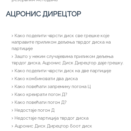
АЦРОНИС ДИРЕЦТОР
Како поделити чврсти диск све грешке које
направите приликом дељења тврдог диска на
партиције
Зашто у неким случајевима приликом дељења
тврдог диска, Ацронис Диск Дирецтор даје грешку.
Како поделити чврсти диск на две партиције
Како комбиновати два диска
Како повећати запремину погона Ц
Како креирати погон Д?
Како повећати погон Д?
Недостаје погон Д
Недостаје партиција тврдог диска
Ацронис Диск Дирецтор боот диск