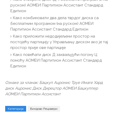
руском) АОМЕИ Партитион Ассистант Стандард
Едитион
Како комбиновати два дела тврдог диска са
бесплатним програмом (на руском) АОМЕИ
Партитион Ассистант Стандард Едитион
Како приложити недодијељени простор на
постојећу партицију у Управљању диском ако је тај
простор прије ове партиције
Како повећати диск Д захваљујући погону Ц
помоћу АОМЕИ Партитион Ассистант Стандард
Едитион
Ознаке за чланак: Бацкуп Ацронис Труе Имаге Хард
диск Ацронис Диск Дирецтор АОМЕИ Бацкуппер
АОМЕИ Партитион Ассистант
Категорија
Виндовс Рецовери