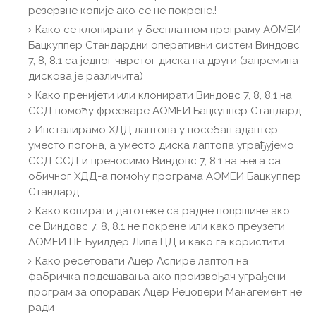
резервне копије ако се не покрене.!
Како се клонирати у бесплатном програму АОМЕИ
Бацкуппер Стандардни оперативни систем Виндовс
7, 8, 8.1 са једног чврстог диска на други (запремина
дискова је различита)
Како пренијети или клонирати Виндовс 7, 8, 8.1 на
ССД помоћу фрееваре АОМЕИ Бацкуппер Стандард
Инсталирамо ХДД лаптопа у посебан адаптер
уместо погона, а уместо диска лаптопа уграђујемо
ССД ССД и преносимо Виндовс 7, 8.1 на њега са
обичног ХДД-а помоћу програма АОМЕИ Бацкуппер
Стандард
Како копирати датотеке са радне површине ако
се Виндовс 7, 8, 8.1 не покрене или како преузети
АОМЕИ ПЕ Буилдер Ливе ЦД и како га користити
Како ресетовати Ацер Аспире лаптоп на
фабричка подешавања ако произвођач уграђени
програм за опоравак Ацер Рецовери Манагемент не
ради