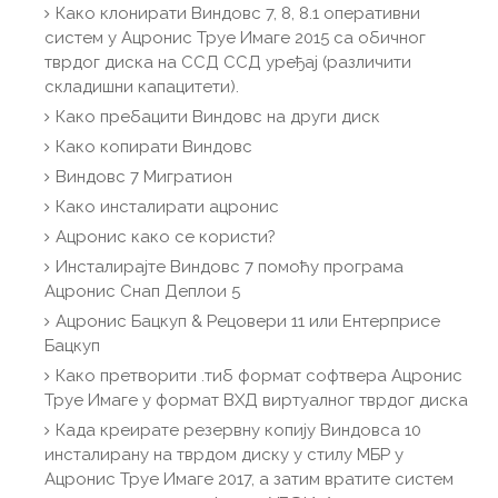
Како клонирати Виндовс 7, 8, 8.1 оперативни
систем у Ацронис Труе Имаге 2015 са обичног
тврдог диска на ССД ССД уређај (различити
складишни капацитети).
Како пребацити Виндовс на други диск
Како копирати Виндовс
Виндовс 7 Мигратион
Како инсталирати ацронис
Ацронис како се користи?
Инсталирајте Виндовс 7 помоћу програма
Ацронис Снап Деплои 5
Ацронис Бацкуп & Рецовери 11 или Ентерприсе
Бацкуп
Како претворити .тиб формат софтвера Ацронис
Труе Имаге у формат ВХД виртуалног тврдог диска
Када креирате резервну копију Виндовса 10
инсталирану на тврдом диску у стилу МБР у
Ацронис Труе Имаге 2017, а затим вратите систем