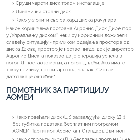
Сруши чврсти диск током инсталације
Динамични страни диск
Како уклонити све са хард диска рачунара
Након коришћења програма Ацронис Диск Дирецтор
у „Управљању диском“, неки су корисници доживели
следећу ситуацију - приликом одвајања простора од
диска Д: овај простор је нестао нигде, док је директор
Ацронис Диск-а показао да је операција успела а
погон Д: постао је мањи, а погон Ц: већи. Ако имате
такву прилику, прочитајте овај чланак „Систем
датотека је оштећен“.
ПОМОЋНИК ЗА ПАРТИЦИЈУ
АОМЕИ
Како повећати диск (Ц :) захваљујући диску (Д :)
без губитка података бесплатним програмом
АОМЕИ Партитион Ассистант Стандард Едитион
Како створити диск (Д :) бесплатни програм (и на