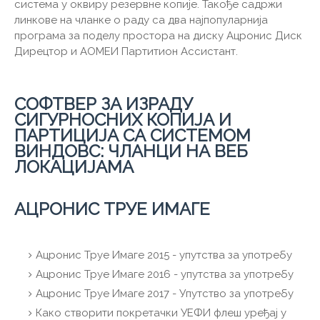
система у оквиру резервне копије. Такође садржи
линкове на чланке о раду са два најпопуларнија
програма за поделу простора на диску Ацронис Диск
Дирецтор и АОМЕИ Партитион Ассистант.
СОФТВЕР ЗА ИЗРАДУ
СИГУРНОСНИХ КОПИЈА И
ПАРТИЦИЈА СА СИСТЕМОМ
ВИНДОВС: ЧЛАНЦИ НА ВЕБ
ЛОКАЦИЈАМА
АЦРОНИС ТРУЕ ИМАГЕ
Ацронис Труе Имаге 2015 - упутства за употребу
Ацронис Труе Имаге 2016 - упутства за употребу
Ацронис Труе Имаге 2017 - Упутство за употребу
Како створити покретачки УЕФИ флеш уређај у