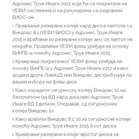
Ацронис Труе Имаге 2017, који ће се покретати на
УЕФИ системима и на рачунарима са редовним
БИОС-ом
Прављење резервне копије хард диска лаптопа са
Виндовс 8.1 (УЕФИ БИОС) у Ацронис Труе Имаге
2015 и враћање из резервне копије ако се лаптоп не
покреће. Прављење УЕФИ флеш уређаја на основу
ВИНПЕ-а помоћу Ацронис Труе Имаге 2015
Креирање покретачког УЕФИ флеш уређаја на
основу ВинПЕ-а у Ацронис Труе Имаге 2017 и како
додати друге ЛивеЦД или Виндовс дистрибуције по
вашем избору на флеш диск
Како израдити сигурносну копију Виндовс 10 на
бесплатном (за ВД хард дискове) Ацронис Труе
Имаге ВД Едитион. Опоравак од сигурносних
копија Виндовс 10
Како вратити Виндовс 8.1, 10 из сигурносне копије
помоћу Ацронис Труе Имаге 2015 боот диска
Креирање резервне копије чврстог диска за