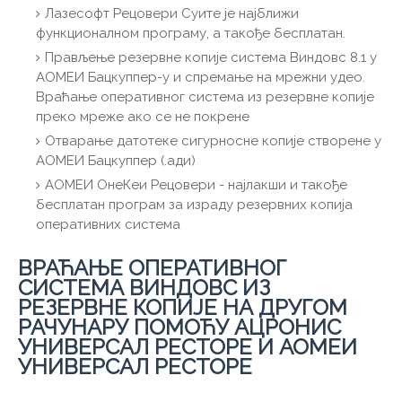
Лазесофт Рецовери Суите је најближи
функционалном програму, а такође бесплатан.
Прављење резервне копије система Виндовс 8.1 у
АОМЕИ Бацкуппер-у и спремање на мрежни удео.
Враћање оперативног система из резервне копије
преко мреже ако се не покрене
Отварање датотеке сигурносне копије створене у
АОМЕИ Бацкуппер (.ади)
АОМЕИ ОнеКеи Рецовери - најлакши и такође
бесплатан програм за израду резервних копија
оперативних система
ВРАЋАЊЕ ОПЕРАТИВНОГ
СИСТЕМА ВИНДОВС ИЗ
РЕЗЕРВНЕ КОПИЈЕ НА ДРУГОМ
РАЧУНАРУ ПОМОЋУ АЦРОНИС
УНИВЕРСАЛ РЕСТОРЕ И АОМЕИ
УНИВЕРСАЛ РЕСТОРЕ