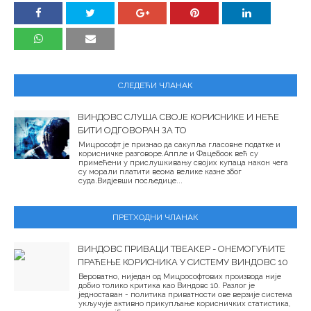
СЛЕДЕЋИ ЧЛАНАК
ВИНДОВС СЛУША СВОЈЕ КОРИСНИКЕ И НЕЋЕ
БИТИ ОДГОВОРАН ЗА ТО
Мицрософт је признао да сакупља гласовне податке и
корисничке разговоре.Аппле и Фацебоок већ су
примећени у прислушкивању својих купаца након чега
су морали платити веома велике казне због
суда.Видјевши посљедице...
ПРЕТХОДНИ ЧЛАНАК
ВИНДОВС ПРИВАЦИ ТВЕАКЕР - ОНЕМОГУЋИТЕ
ПРАЋЕЊЕ КОРИСНИКА У СИСТЕМУ ВИНДОВС 10
Вероватно, ниједан од Мицрософтових производа није
добио толико критика као Виндовс 10. Разлог је
једноставан - политика приватности ове верзије система
укључује активно прикупљање корисничких статистика,