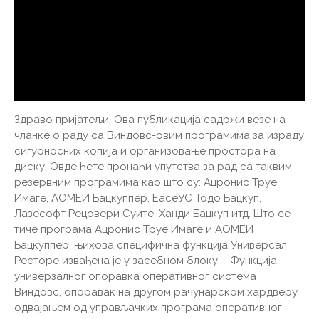
Здраво пријатељи. Ова публикација садржи везе на
чланке о раду са Виндовс-овим програмима за израду
сигурносних копија и организовање простора на
диску. Овде ћете пронаћи упутства за рад са таквим
резервним програмима као што су: Ацронис Труе
Имаге, АОМЕИ Бацкуппер, ЕасеУС Тодо Бацкуп,
Лазесофт Рецовери Суите, Ханди Бацкуп итд. Што се
тиче програма Ацронис Труе Имаге и АОМЕИ
Бацкуппер, њихова специфична функција Универсал
Ресторе извађена је у засебном блоку. - Функција
универзалног опоравка оперативног система
Виндовс, опоравак на другом рачунарском хардверу
одвајањем од управљачких програма оперативног