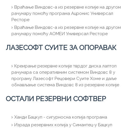
Враћање Виндовс-а из резервне копије на другом
рачунару помоћу програма Ацронис Универсал
Ресторе
Враћање Виндовс-а из резервне копије на другом
рачунару помоћу АОМЕИ Универсал Ресторе
ЛАЗЕСОФТ СУИТЕ ЗА ОПОРАВАК
Креирање резервне копије тврдог диска лаптоп
рачунара са оперативним системом Виндовс 8 у
програму Лазесофт Рецовери Суите Хоме и даље
обнављање система Виндовс 8 из резервне копије
ОСТАЛИ РЕЗЕРВНИ СОФТВЕР
Ханди Бацкуп - сигурносна копија програма
Израда резервних копија у Симантец-у Бацкуп