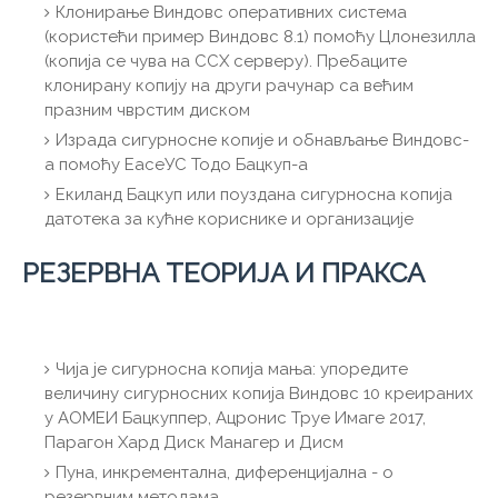
Клонирање Виндовс оперативних система
(користећи пример Виндовс 8.1) помоћу Цлонезилла
(копија се чува на ССХ серверу). Пребаците
клонирану копију на други рачунар са већим
празним чврстим диском
Израда сигурносне копије и обнављање Виндовс-
а помоћу ЕасеУС Тодо Бацкуп-а
Екиланд Бацкуп или поуздана сигурносна копија
датотека за кућне кориснике и организације
РЕЗЕРВНА ТЕОРИЈА И ПРАКСА
Чија је сигурносна копија мања: упоредите
величину сигурносних копија Виндовс 10 креираних
у АОМЕИ Бацкуппер, Ацронис Труе Имаге 2017,
Парагон Хард Диск Манагер и Дисм
Пуна, инкрементална, диференцијална - о
резервним методама