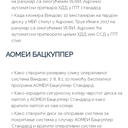
на рачунар са омогућеним УЕФИ, Ацронис
аутоматски претвара ХДД у ГПТ стандард
Када клонира Виндовс 10 (инсталиран на тврдом
диску у МБР стилу) у Ацронис Труе Имаге 2017 на
рачунар са омогућеним УЕФИ, Ацронис ће
аутоматски претворити циљни ХДД или ССД у ГПТ
стил
АОМЕИ БАЦКУППЕР
Како створити резервну слику оперативног
система Виндовс 7, 8, 8.1, 10 помоћу бесплатног
програма АОМЕИ Бацкуппер Стандард
Како израдити сигурносну копију чврстог диска за
лаптоп у АОМЕИ Бацкуппер Стандард и како
вратити лаптоп из ове копије
Како створити диск за опоравак система за
покретање система у случају АОМЕИ Бацкуппер
Стандард и вратити оперативни систем из