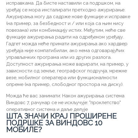
исправкама. Да бисте наставили са подршком, на
уређај се мора инсталирати претходно ажурирање.
Ажурирања могу да садрже нове функције и исправке
(на пример, за безбедност и / или која са њим нису
повезана) или комбинацију истих. Међутим, неће све
функције ажурирања радити на одређеном уређају.
Гадгет можда неће примати ажурирања ако хардвер
уређаја није компатибилан, ако нема одговарајућих
управљачких програма или из других разлога.
Доступност ажурирања може варирати, на пример, у
зависности од земље, географског подручја, мрежне
везе, мобилног оператера или функционалности
опреме (на пример, слободног простора на диску).
Можда ће вас занимати: Након ажурирања система
Виндовс 7, рачунар се не искључује: "проклетство"
оперативног система и даље делује
ШТА ЗНАЧИ КРАЈ ПРОШИРЕНЕ
ПОДРШКЕ ЗА ВИНДОВС 10
МОБИЛЕ?