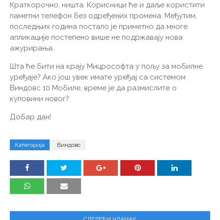
Краткорочно, ништа. Корисници ће и даље користити
паметни телефон без одређених промена. Међутим,
последњих година постало је приметно да многе
апликације постепено више не подржавају нова
ажурирања..
Шта ће бити на крају Мицрософта у пољу за мобилне
уређаје? Ако још увек имате уређај са системом
Виндовс 10 Мобиле, време је да размислите о
куповини новог?
Добар дан!
Категорија
Виндовс
СЛЕДЕЋИ ЧЛАНАК