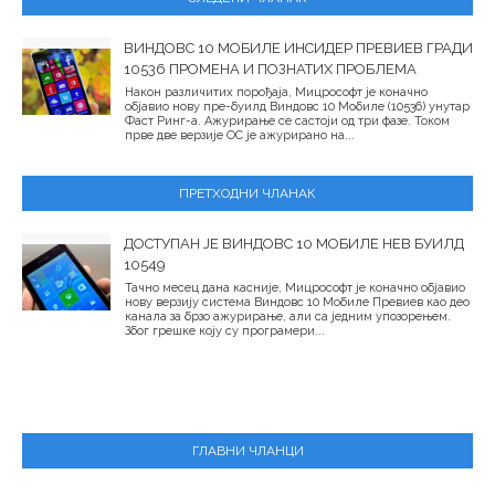
ВИНДОВС 10 МОБИЛЕ ИНСИДЕР ПРЕВИЕВ ГРАДИ
10536 ПРОМЕНА И ПОЗНАТИХ ПРОБЛЕМА
Након различитих порођаја, Мицрософт је коначно
објавио нову пре-буилд Виндовс 10 Мобиле (10536) унутар
Фаст Ринг-а. Ажурирање се састоји од три фазе. Током
прве две верзије ОС је ажурирано на...
ПРЕТХОДНИ ЧЛАНАК
ДОСТУПАН ЈЕ ВИНДОВС 10 МОБИЛЕ НЕВ БУИЛД
10549
Тачно месец дана касније, Мицрософт је коначно објавио
нову верзију система Виндовс 10 Мобиле Превиев као део
канала за брзо ажурирање, али са једним упозорењем.
Због грешке коју су програмери...
ГЛАВНИ ЧЛАНЦИ