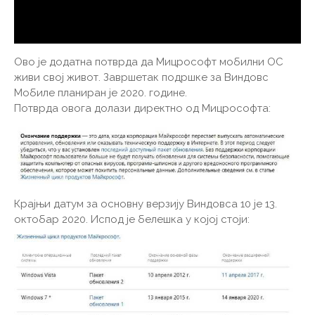
Ово је додатна потврда да Мицрософт мобилни ОС
живи свој живот. Завршетак подршке за Виндовс
Мобиле планиран је 2020. године.
Потврда овога долази директно од Мицрософта:
Крајњи датум за основну верзију Виндовса 10 је 13.
октобар 2020. Испод је белешка у којој стоји: