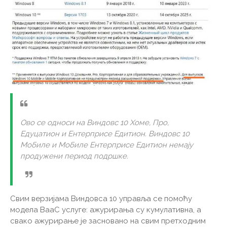
Ово се односи на Виндовс 10 Хоме, Про,
Едуцатион и Ентерприсе Едитион. Виндовс 10
Мобиле и Мобиле Ентерприсе Едитион немају
продужени период подршке.
Свим верзијама Виндовса 10 управља се помоћу
модела ВааС услуге: ажурирања су кумулативна, а
свако ажурирање је засновано на свим претходним